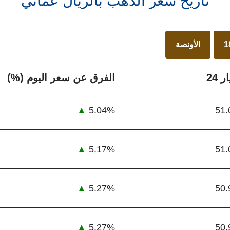
تاريخ سعر الذهب بالريال عماني
الأونصة
ر 24
الفرق عن سعر اليوم (%)
▲
5.04%
51.
▲
5.17%
51.
▲
5.27%
50.
▲
5.27%
50.